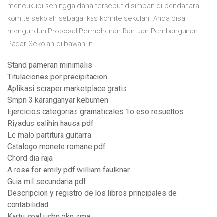
mencukupi sehingga dana tersebut disimpan di bendahara
komite sekolah sebagai kas komite sekolah. Anda bisa
mengunduh Proposal Permohonan Bantuan Pembangunan
Pagar Sekolah di bawah ini
Stand pameran minimalis
Titulaciones por precipitacion
Aplikasi scraper marketplace gratis
Smpn 3 karanganyar kebumen
Ejercicios categorias gramaticales 1o eso resueltos
Riyadus salihin hausa pdf
Lo malo partitura guitarra
Catalogo monete romane pdf
Chord dia raja
A rose for emily pdf william faulkner
Guia mil secundaria pdf
Descripcion y registro de los libros principales de
contabilidad
Kartu soal usbn pkn sma