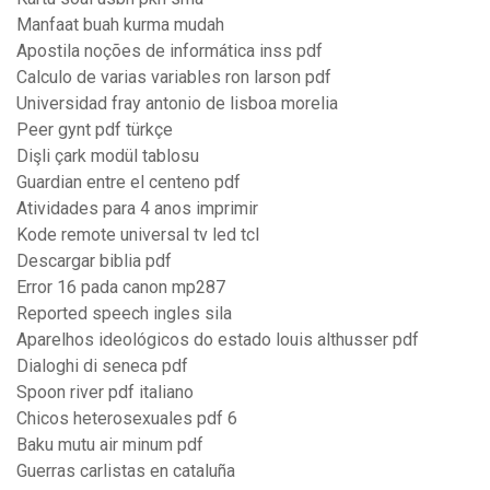
Manfaat buah kurma mudah
Apostila noções de informática inss pdf
Calculo de varias variables ron larson pdf
Universidad fray antonio de lisboa morelia
Peer gynt pdf türkçe
Dişli çark modül tablosu
Guardian entre el centeno pdf
Atividades para 4 anos imprimir
Kode remote universal tv led tcl
Descargar biblia pdf
Error 16 pada canon mp287
Reported speech ingles sila
Aparelhos ideológicos do estado louis althusser pdf
Dialoghi di seneca pdf
Spoon river pdf italiano
Chicos heterosexuales pdf 6
Baku mutu air minum pdf
Guerras carlistas en cataluña