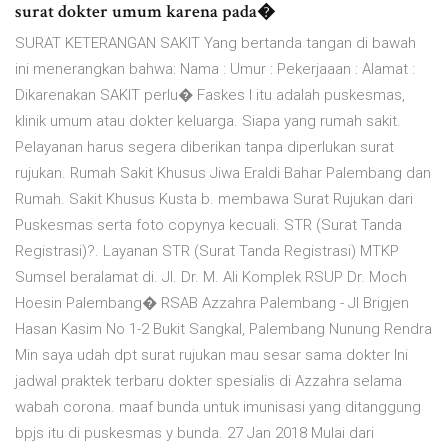
surat dokter umum karena pada�
SURAT KETERANGAN SAKIT Yang bertanda tangan di bawah
ini menerangkan bahwa: Nama : Umur : Pekerjaaan : Alamat :
Dikarenakan SAKIT perlu� Faskes I itu adalah puskesmas,
klinik umum atau dokter keluarga. Siapa yang rumah sakit.
Pelayanan harus segera diberikan tanpa diperlukan surat
rujukan. Rumah Sakit Khusus Jiwa Eraldi Bahar Palembang dan
Rumah. Sakit Khusus Kusta b. membawa Surat Rujukan dari
Puskesmas serta foto copynya kecuali. STR (Surat Tanda
Registrasi)?. Layanan STR (Surat Tanda Registrasi) MTKP
Sumsel beralamat di. Jl. Dr. M. Ali Komplek RSUP Dr. Moch
Hoesin Palembang� RSAB Azzahra Palembang - Jl Brigjen
Hasan Kasim No 1-2 Bukit Sangkal, Palembang Nunung Rendra
Min saya udah dpt surat rujukan mau sesar sama dokter Ini
jadwal praktek terbaru dokter spesialis di Azzahra selama
wabah corona. maaf bunda untuk imunisasi yang ditanggung
bpjs itu di puskesmas y bunda. 27 Jan 2018 Mulai dari