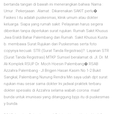
bertanda tangan di bawah ini menerangkan bahwa: Nama :
Umur : Pekerjaaan : Alamat : Dikarenakan SAKIT perlu�
Faskes I itu adalah puskesmas, klinik umum atau dokter
keluarga. Siapa yang rumah sakit. Pelayanan harus segera
diberikan tanpa diperlukan surat rujukan. Rumah Sakit Khusus
Jiwa Eraldi Bahar Palembang dan Rumah. Sakit Khusus Kusta
b. membawa Surat Rujukan dari Puskesmas serta foto
copynya kecuali. STR (Surat Tanda Registrasi)?. Layanan STR
(Surat Tanda Registrasi) MTKP Sumsel beralamat di. Jl. Dr. M.
Ali Komplek RSUP Dr. Moch Hoesin Palembang� RSAB
Azzahra Palembang - Jl Brigjen Hasan Kasim No 1-2 Bukit
Sangkal, Palembang Nunung Rendra Min saya udah dpt surat
rujukan mau sesar sama dokter Ini jadwal praktek terbaru
dokter spesialis di Azzahra selama wabah corona. maaf
bunda untuk imunisasi yang ditanggung bpjs itu di puskesmas
y bunda.