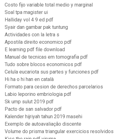
Costo fijo variable total medio y marginal
Soal tpa magister ui
Halliday vol 4 9 ed pdf
Syair dan gambar pak tuntung
Actividades con la letra s
Apostila direito economico pdf
E learning pdf file download
Manual de tecnicas em tomografia pdf
Tudo sobre blocos economicos pdf
Celula eucariota sus partes y funciones pdf
Hi ha o hi han en català
Formato para cesion de derechos parcelarios
Labio leporino embriologia pdf
Sk ump sulut 2019 pdf
Pacto de san salvador pdf
Kalender hijriyah tahun 2019 masehi
Exemplo de autoavaliação discente
Volume do prisma triangular exercicios resolvidos
Kiss the rain pdf yiruma